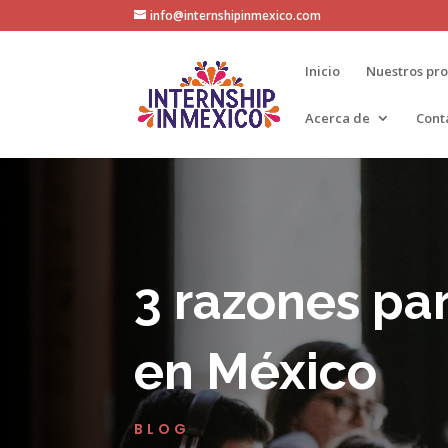
info@internshipinmexico.com
Inicio
Nuestros pr
Acerca de
Cont
3 razones par
en México
BLOG