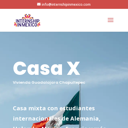
info@internshipinmexico.com
Casa X
Vivienda Guadalajara Chapultepec
Casa mixta con estudiantes
internacionales de Alemania,