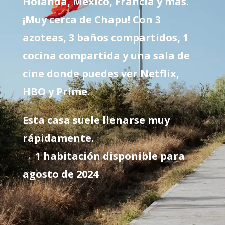
Holanda, México, Francia y más.
¡Muy cerca de Chapu! Con 3
azoteas, 3 baños compartidos, 1
cocina compartida y una sala de
cine donde puedes ver Netflix,
HBO y Prime.
Esta casa suele llenarse muy
rápidamente.
→ 1 habitación disponible para
agosto de 2024