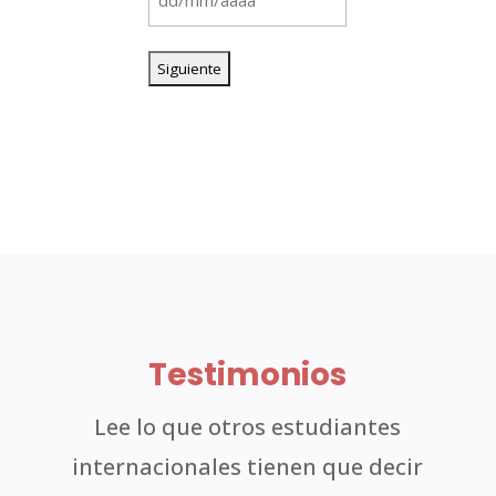
DD
barra
MM
barra
AAAA
Testimonios
Lee lo que otros estudiantes
internacionales tienen que decir