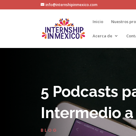
info@internshipinmexico.com
Inicio
Nuestros pr
Acerca de
Cont
5 Podcasts p
Intermedio 
BLOG