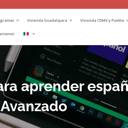
ogramas
Vivienda Guadalajara
Vivienda CDMX y Puebla
actanos!
ara aprender españ
a Avanzado