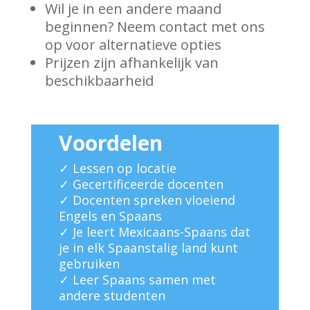
Wil je in een andere maand
beginnen? Neem contact met ons
op voor alternatieve opties
Prijzen zijn afhankelijk van
beschikbaarheid
Voordelen
✓ Lessen op locatie
✓ Gecertificeerde docenten
✓ Docenten spreken vloeiend
Engels en Spaans
✓ Je leert Mexicaans-Spaans dat
je in elk Spaanstalig land kunt
gebruiken
✓ Leer Spaans samen met
andere studenten